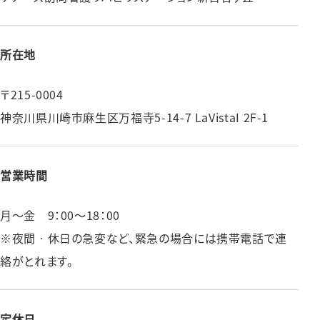
所在地
〒215-0004
神奈川県川崎市⿇⽣区万福寺5-14-7 LaVistaI 2F-1
営業時間
⽉〜⾦ 9：00〜18：00
※夜間‧休⽇の急変など、緊急の場合には携帯電話で連
絡がとれます。
定休日